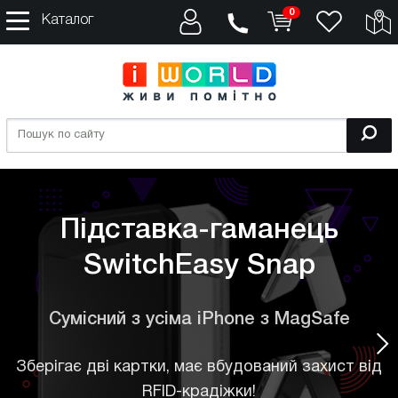
0
Каталог
Підставка-гаманець
SwitchEasy Snap
Сумісний з усіма iPhone з MagSafe
Nex
Зберігає дві картки, має вбудований захист від
RFID-крадіжки!