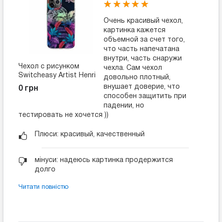
Очень красивый чехол,
картинка кажется
объемной за счет того,
что часть напечатана
внутри, часть снаружи
Чехол с рисунком
чехла. Сам чехол
Switcheasy Artist Henri
довольно плотный,
Rousseau для iPhone
внушает доверие, что
0 грн
12/12 Pro
способен защитить при
падении, но
тестировать не хочется ))
Плюси: красивый, качественный
мінуси: надеюсь картинка продержится
долго
Читати повністю