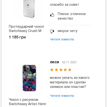
спасибо за совет
Плюси: отличное
качество
Протиударний чохол
Switcheasy Crush M
мінуси: нету
прозорий для iPhone 14
1 185 грн
Pro Max
Читати повністю
(SPH67P015TR22)
леся
02.11.2021
можно узнать из какого
материала он сделан
силикон или пластик?
Читати повністю
Чехол с рисунком
Switcheasy Artist Henri