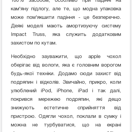
100% засобом, особливо при падінні на
кам'яну підлогу, але те, що модна упаковка
може пом'якшити падіння - це безперечно.
Деякі моделі мають амортизуючу систему
Impact Truss, яка служить додатковим
захистом по кутам.
Необхідно зауважити, що apple чохол
оберігає від вологи, яка є головним ворогом
будь-якої техніки. Додамо сюди захист від
подряпин і відколів. Звичайно, прикро, коли
улюблений iPod, iPhone, iPad і так далі,
покрився мережею подряпин, які дещо
знижують естетичне сприйняття від
пристрою. Одягли чохол, поклали в сумку і
можна не турбуватися, що на екрані