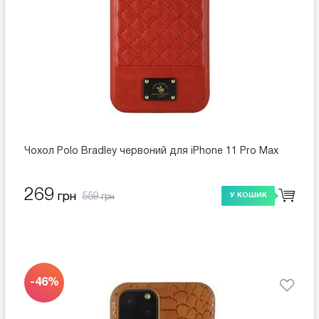
Чохол Polo Bradley червоний для iPhone 11 Pro Max
269
559
грн
У КОШИК
грн
-46%