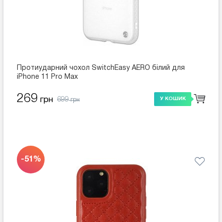
Протиударний чохол SwitchEasy AERO білий для
iPhone 11 Pro Max
269
699
грн
У КОШИК
грн
-51%