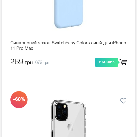
Силіконовий чохол SwitchEasy Colors синій для iPhone
11 Pro Max
269
679
грн
У КОШИК
грн
-60%