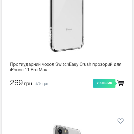
Протиударний чохол SwitchEasy Crush прозорий для
iPhone 11 Pro Max
269
679
грн
У КОШИК
грн