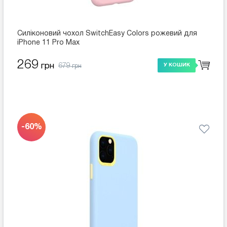
Силіконовий чохол SwitchEasy Colors рожевий для
iPhone 11 Pro Max
269
679
грн
У КОШИК
грн
-60%