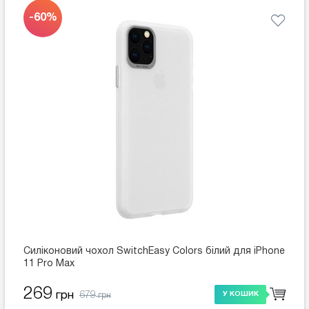
-60%
Силіконовий чохол SwitchEasy Colors білий для iPhone
11 Pro Max
269
679
грн
У КОШИК
грн