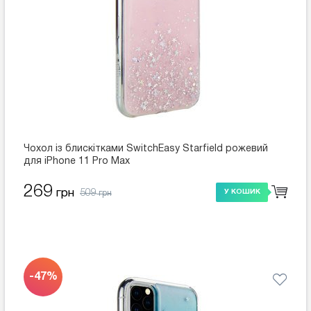
Чохол із блискітками SwitchEasy Starfield рожевий
для iPhone 11 Pro Max
269
509
грн
У КОШИК
грн
-47%