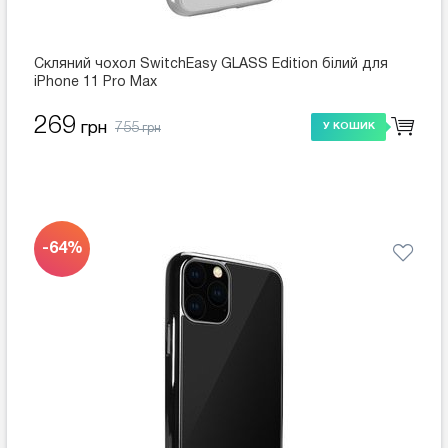
Скляний чохол SwitchEasy GLASS Edition білий для
iPhone 11 Pro Max
269
755
грн
У КОШИК
грн
-64%