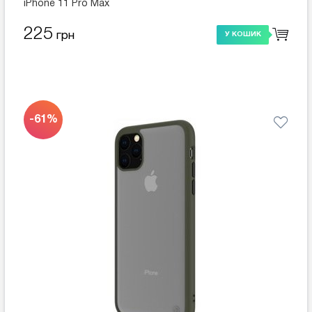
iPhone 11 Pro Max
225
грн
У КОШИК
-61%