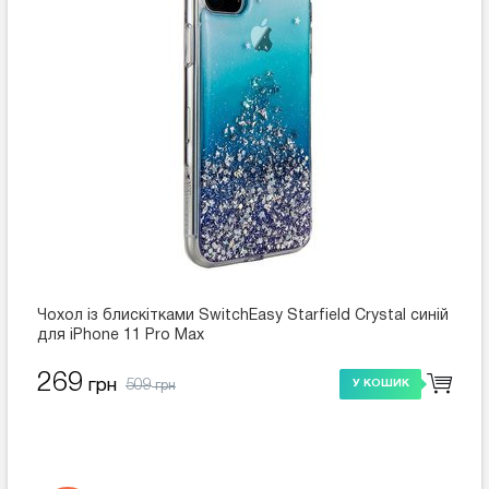
Чохол із блискітками SwitchEasy Starfield Crystal синій
для iPhone 11 Pro Max
269
509
грн
У КОШИК
грн