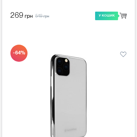
269
549
грн
У КОШИК
грн
-64%