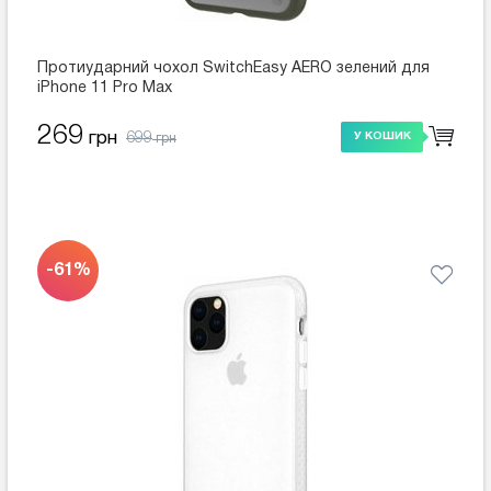
Протиударний чохол SwitchEasy AERO зелений для
iPhone 11 Pro Max
269
699
грн
У КОШИК
грн
-61%