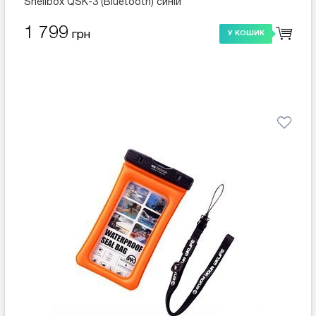
Shellbox QSK-3 (Bluetooth) синій
1 799
грн
У КОШИК