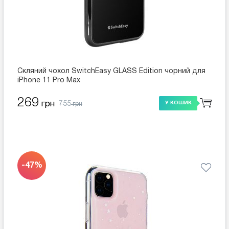
Скляний чохол SwitchEasy GLASS Edition чорний для
iPhone 11 Pro Max
269
755
грн
У КОШИК
грн
-47%