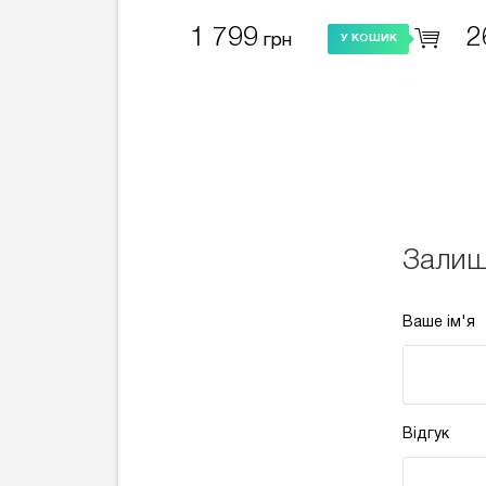
QSK-3 (Bluetooth) синій
(W
по
1 799
2
грн
У КОШИК
Залиш
Ваше ім'я
Відгук