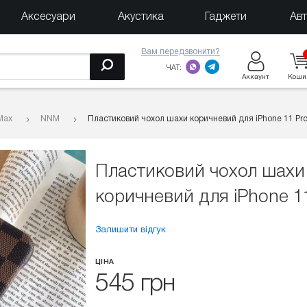
Аксесуари
Акустика
Гаджети
Ав
Вам передзвонити?
ЧАТ:
Аккаунт
Коши
Max
NNM
Пластиковий чохол шахи коричневий для iPhone 11 Pr
Пластиковий чохол шахи
коричневий для iPhone 1
Залишити відгук
ЦІНА
545 грн