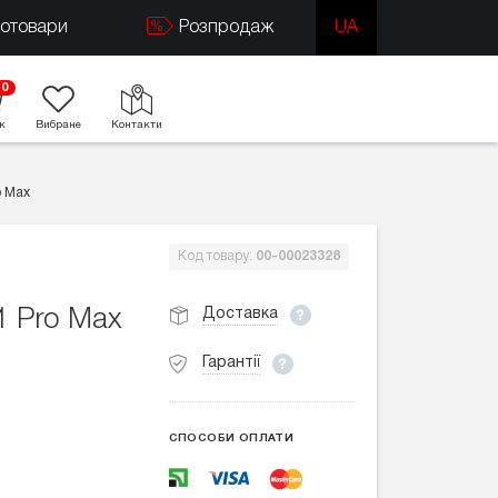
тотовари
Розпродаж
UA
0
к
Вибране
Контакти
o Max
Код товару:
00-00023328
Доставка
1 Pro Max
Гарантії
СПОСОБИ ОПЛАТИ