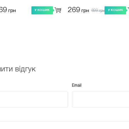
T-Q01) універсальний
Max
маранчевий
69
269
699
грн
грн
У КОШИК
У КОШИК
грн
ити відгук
Email