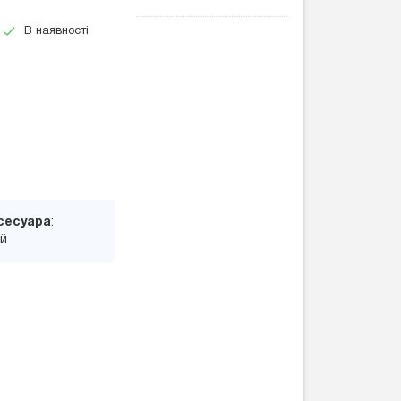
В наявності
сесуара
:
ий