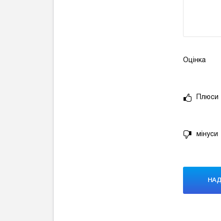
Оцінка
Плюси
мінуси