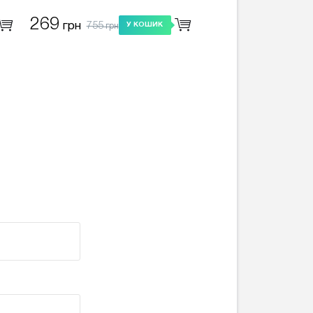
11 Pro Max
269
755
грн
У КОШИК
грн