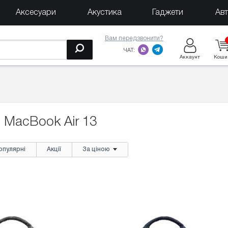
Аксесуари
Акустика
Гаджети
Ав
Вам передзвонити?
ЧАТ:
Аккаунт
Коши
 MacBook Air 13
опулярні
Акції
За ціною