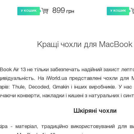
899
грн
У КОШИК
У КОШИК
Кращі чохли для MacBook A
ook Air 13 не тільки забезпечать надійний захист лепт
дивідуальність. На iWorld.ua представлені чохли для 
арів: Thule, Decoded, Gmakin і інших виробників. У нас
чаючи конверти, накладки і кишені з натуральних і синт
Шкіряні чохли
іра - матеріал, традиційно використовуваний для ви