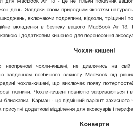
л для MacBook Air 13 - це не тільки показник вашого
ожен день. Завдяки своїм природним якостям натурал
пошкоджень, включаючи подряпини, відколи, тріщини і п
дійне вкладення в безпеку вашого MacBook Air 13.
кавкою і додатковим кишенею для перенесення аксесуа
Чохли-кишені
о неопренові чохли-кишені, не дивлячись на свій
із завданням всебічного захисту MacBook від різних
ередині чохла-кишені, що виключає появу потертосте
брові тканини. Чохли-кишені повністю закриваються і 
ки-блискавки. Карман - це відмінний варіант захисног
присутні додаткові відділення для аксесуарів і перифер
Конверти