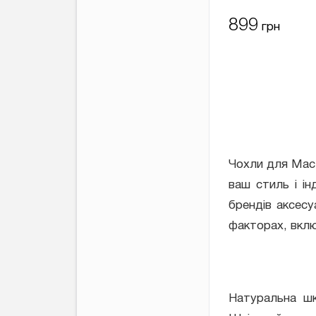
2017)
899
грн
Чохли для MacB
ваш стиль і ін
брендів аксесу
факторах, вклю
Натуральна шк