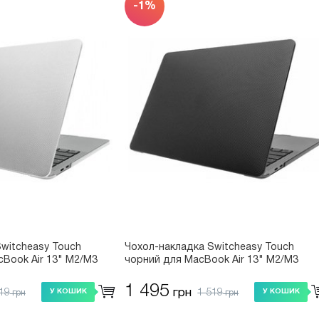
-1%
witcheasy Touch
Чохол-накладка Switcheasy Touch
Book Air 13" M2/M3
чорний для MacBook Air 13" M2/M3
36059WH22)
2022/2024 (SMB136059BK22)
1 495
19
1 519
грн
У КОШИК
У КОШИК
грн
грн