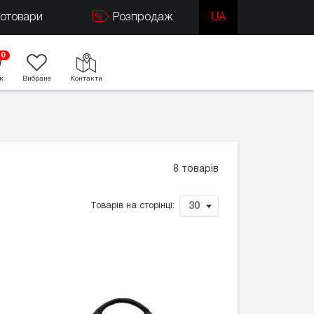
тотовари
Розпродаж
UA
0
к
Вибране
Контакти
8 товарів
30
Товарів на сторінці: