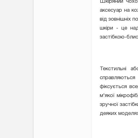
Шкіряний чохо
аксесуар на к
від зовнішніх 
шкіри - це на
застібкою-блис
Текстильні аб
справляються 
фіксується вс
м'якої мікрофі
зручної застіб
деяких моделях 