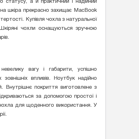
 статусу, а й практичний і надійний
ьна шкіра прекрасно захищає MacBook
отертості. Купівля чохла з натуральної
 Шкіряні чохли оснащуються зручною
рів.
 невелику вагу і габарити, успішно
 зовнішніх впливів. Ноутбук надійно
й. Внутрішнє покриття виготовлене з
відкриваються за допомогою простої і
о чохла для щоденного використання. У
ії.