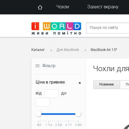
Чохли
Захист екрану
Каталог
Для MacBook
MacBook Air 13"
Фільтр
Чохли для
Ціна в гривнях
Новинки
П
від
до
485
1 714
2 942
4 171
5 399