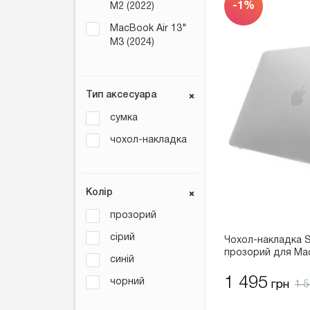
-1%
M2 (2022)
MacBook Air 13"
M3 (2024)
Тип аксесуара
сумка
чохол-накладка
Колір
прозорий
сірий
Чохол-накладка S
прозорий для Mac
синій
2022/2024 (SMB1
1 495
чорний
1 5
грн