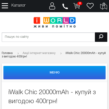
0
Каталог
Головна
Акції інтернет магазину
iWalk Chic 20000mAh - купуй
з вигодою 400грн!
МЕНЮ
iWalk Chic 20000mAh - купуй з
вигодою 400грн!