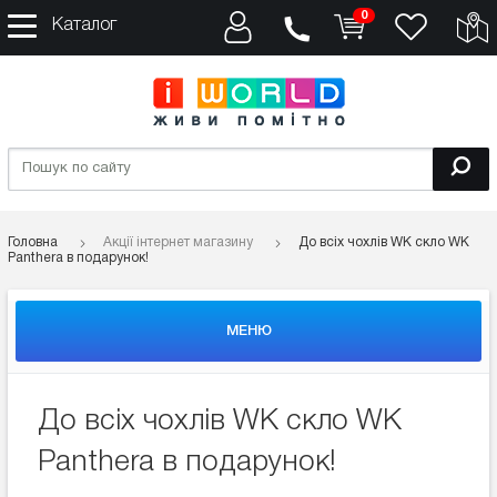
0
Каталог
Головна
Акції інтернет магазину
До всіх чохлів WK скло WK
Panthera в подарунок!
МЕНЮ
До всіх чохлів WK скло WK
Panthera в подарунок!