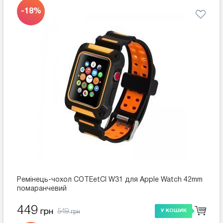
-18%
Ремінець-чохол COTEetCI W31 для Apple Watch 42mm
помаранчевий
449
549
грн
У КОШИК
грн