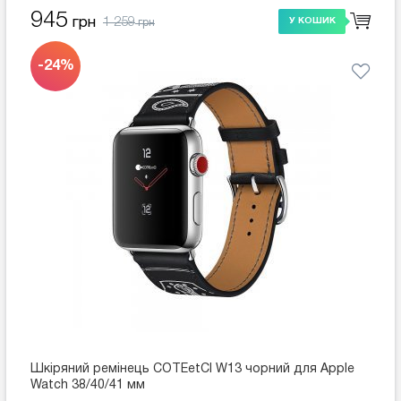
945
1 259
грн
У КОШИК
грн
-24%
Шкіряний ремінець COTEetCI W13 чорний для Apple
Watch 38/40/41 мм