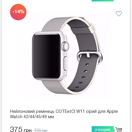
-14%
Нейлоновий ремінець COTEetCI W11 сірий для Apple
Watch 42/44/45/49 мм
375
439
грн
У КОШИК
грн