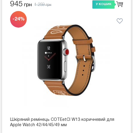
945
1 259
грн
У КОШИК
грн
-24%
Шкіряний ремінець COTEetCI W13 коричневий для
Apple Watch 42/44/45/49 мм