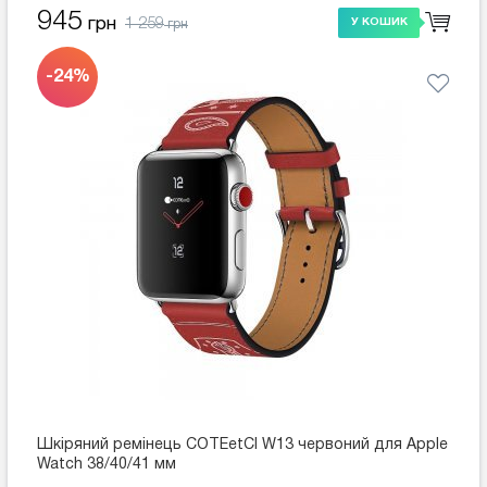
945
1 259
грн
У КОШИК
грн
-24%
Шкіряний ремінець COTEetCI W13 червоний для Apple
Watch 38/40/41 мм