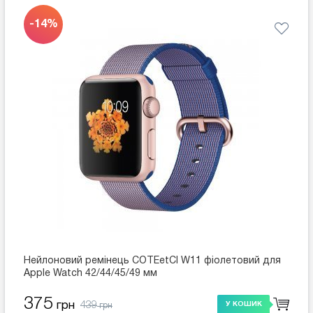
-14%
Нейлоновий ремінець COTEetCI W11 фіолетовий для
Apple Watch 42/44/45/49 мм
375
439
грн
У КОШИК
грн