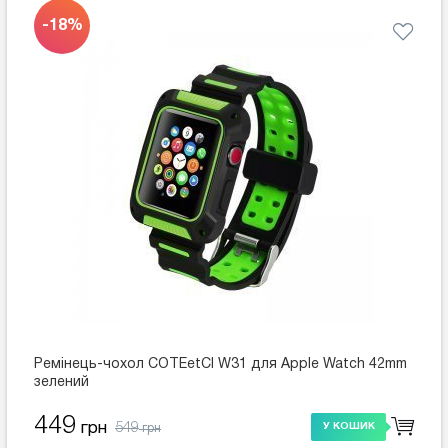
-18%
Ремінець-чохол COTEetCI W31 для Apple Watch 42mm
зелений
449
549
грн
У КОШИК
грн