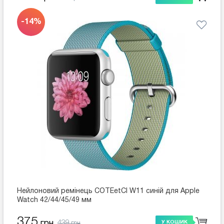
-14%
Нейлоновий ремінець COTEetCI W11 синій для Apple
Watch 42/44/45/49 мм
375
439
грн
У КОШИК
грн