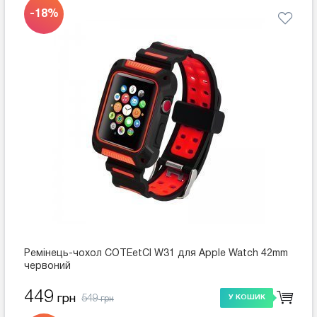
-18%
Ремінець-чохол COTEetCI W31 для Apple Watch 42mm
червоний
449
549
грн
У КОШИК
грн