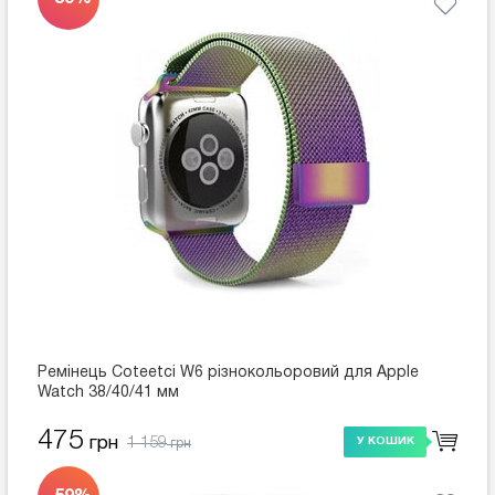
Ремінець Coteetci W6 різнокольоровий для Apple
Watch 38/40/41 мм
475
1 159
грн
У КОШИК
грн