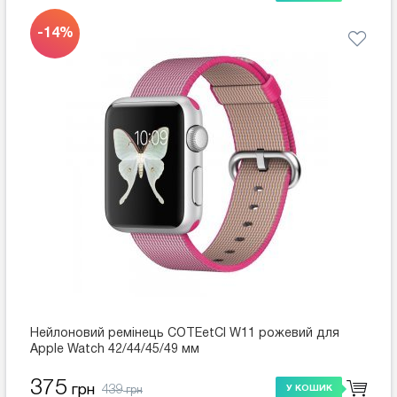
-14%
Нейлоновий ремінець COTEetCI W11 рожевий для
Apple Watch 42/44/45/49 мм
375
439
грн
У КОШИК
грн