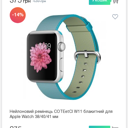
375
439
грн
У КОШИК
грн
-14%
Нейлоновий ремінець COTEetCI W11 блакитний для
Apple Watch 38/40/41 мм