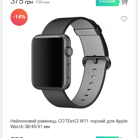
375
439
грн
У КОШИК
грн
-14%
Нейлоновий ремінець COTEetCI W11 чорний для Apple
Watch 38/40/41 мм