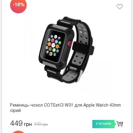
-18%
Ремінець-чохол COTEetCI W31 для Apple Watch 42mm
сірий
449
549
грн
У КОШИК
грн