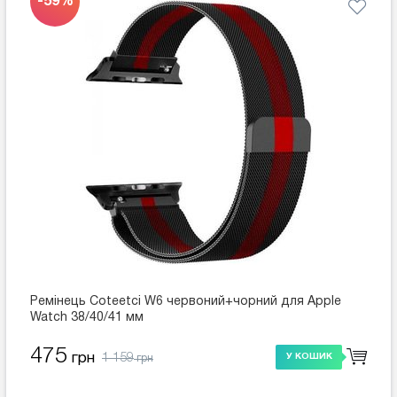
-59%
Ремінець Coteetci W6 червоний+чорний для Apple
Watch 38/40/41 мм
475
1 159
грн
У КОШИК
грн