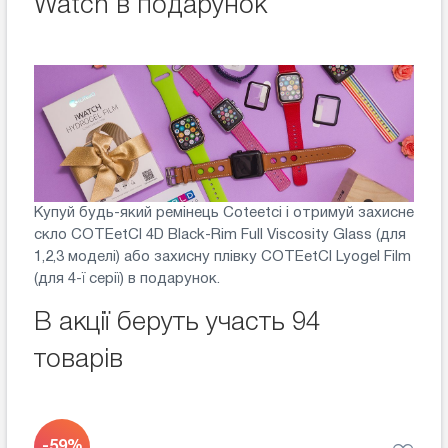
Watch в подарунок
Купуй будь-який ремінець Coteetci і отримуй захисне
скло COTEetCI 4D Black-Rim Full Viscosity Glass (для
1,2,3 моделі) або захисну плівку COTEetCI Lyogel Film
(для 4-ї серії) в подарунок.
В акції беруть участь 94
товарів
-59%