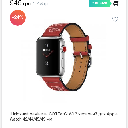
945
1 259
грн
У КОШИК
грн
-24%
Шкіряний ремінець COTEetCI W13 червоний для Apple
Watch 42/44/45/49 мм