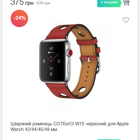
375
439
грн
У КОШИК
грн
-24%
Шкіряний ремінець COTEetCI W15 червоний для Apple
Watch 42/44/45/49 мм