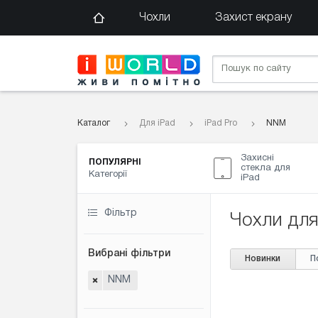
Чохли
Захист екрану
Каталог
Для iPad
iPad Pro
NNM
Захисні
ПОПУЛЯРНІ
стекла для
Категорії
iPad
Фільтр
Чохли для
Вибрані фільтри
Новинки
П
NNM