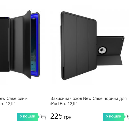
ew Case синій +
Захисний чохол New Case чорний для
ro 12,9"
iPad Pro 12,9"
225
грн
У КОШИК
У КОШИК