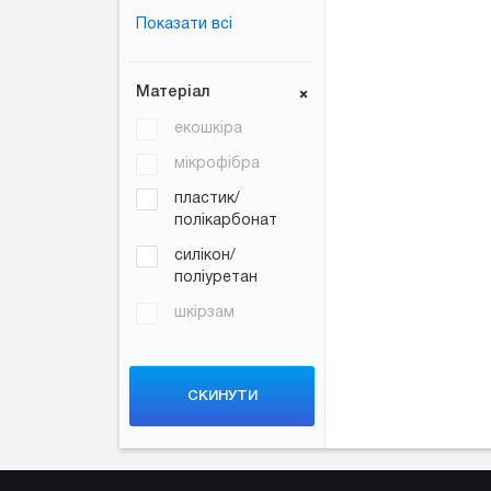
Показати всі
Матеріал
екошкіра
мікрофібра
пластик/
полікарбонат
силікон/
поліуретан
шкірзам
CКИНУТИ
ФІЛЬТР