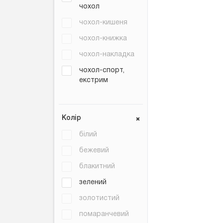
чохол
чохол-кишеня
чохол-книжка
чохол-накладка
чохол-спорт,
екстрим
Колір
білий
бежевий
блакитний
зелений
золотистий
помаранчевий