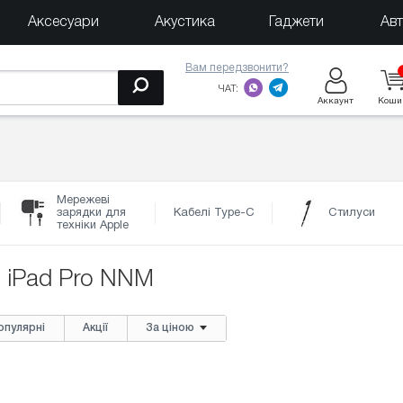
Аксесуари
Акустика
Гаджети
Ав
Вам передзвонити?
ЧАТ:
Аккаунт
Коши
Мережеві
зарядки для
Кабелі Type-C
Стилуси
техніки Apple
 iPad Pro NNM
опулярні
Акції
За ціною