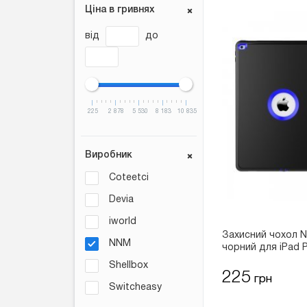
Ціна в гривнях
від
до
225
2 878
5 530
8 183
10 835
Виробник
Coteetci
Devia
iworld
Захисний чохол N
NNM
чорний для iPad P
Shellbox
225
грн
Switcheasy