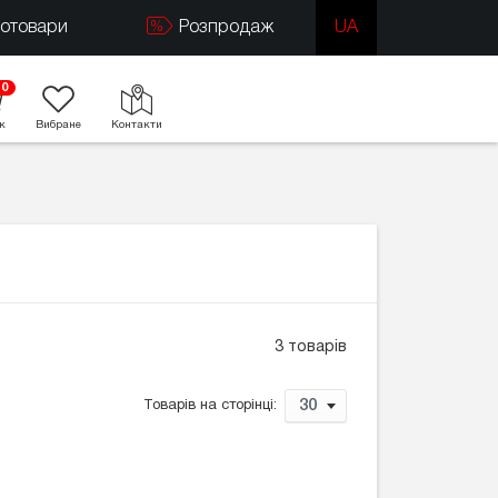
тотовари
Розпродаж
UA
0
к
Вибране
Контакти
3 товарів
30
Товарів на сторінці: