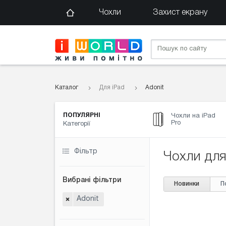
Чохли
Захист екрану
Каталог
Для iPad
Adonit
ПОПУЛЯРНІ
Чохли на iPad
Pro
Категорії
Фільтр
Чохли для
Вибрані фільтри
Новинки
П
Adonit