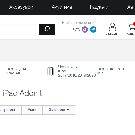
Аксесуари
Акустика
Гаджети
Ав
Вам передзвонити?
ЧАТ:
Аккаунт
Коши
Чохли для
Чохли для
Чохли на iPad
iPad
iPad Air
Mini
2017/2018/2019/2020
 iPad Adonit
опулярні
Акції
За ціною