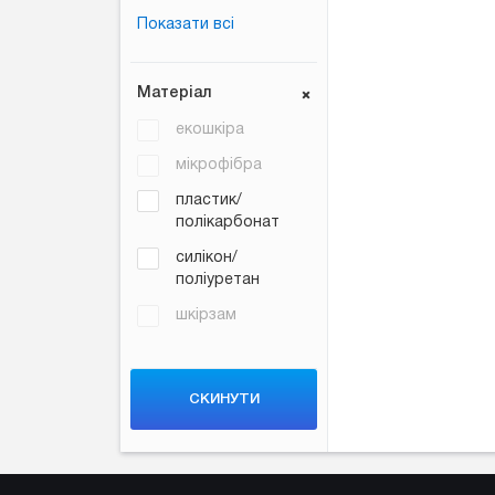
Показати всі
Матеріал
екошкіра
мікрофібра
пластик/
полікарбонат
силікон/
поліуретан
шкірзам
CКИНУТИ
ФІЛЬТР