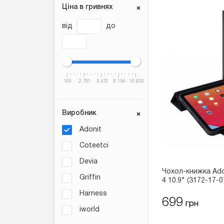
Ціна в гривнях
від
до
109
2 791
5 472
8 154
10 835
Виробник
Adonit
Coteetci
Devia
Чохол-книжка Adon
Griffin
4 10.9" (3172-17-0
Harness
699
грн
iworld