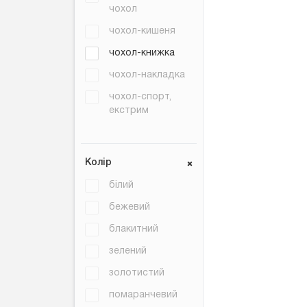
чохол
чохол-кишеня
чохол-книжка
чохол-накладка
чохол-спорт,
екстрим
Колір
білий
бежевий
блакитний
зелений
золотистий
помаранчевий