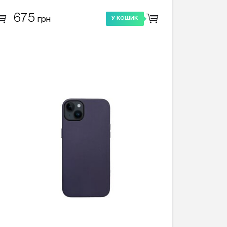
675
грн
У КОШИК