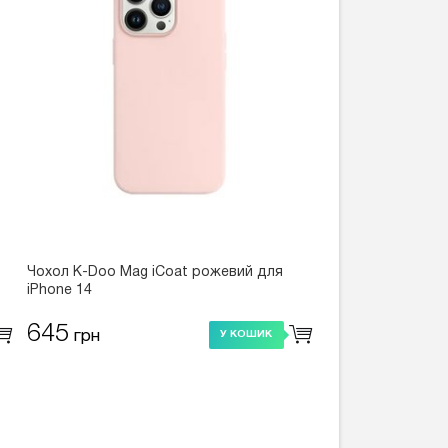
Чохол K-Doo Mag iCoat рожевий для
iPhone 14
645
грн
У КОШИК