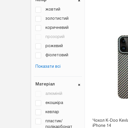
Колір
жовтий
золотистий
коричневий
прозорий
рожевий
фіолетовий
Показати всі
Матеріал
алюміній
екошкіра
кевлар
Чохол K-Doo Kevl
пластик/
iPhone 14
полікарбонат