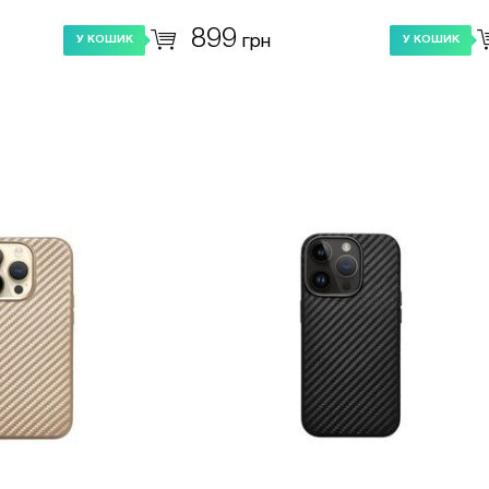
899
грн
У КОШИК
У КОШИК