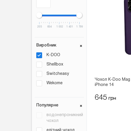
205
604
1 002
1 401
1 799
Виробник
K-DOO
Shellbox
Switcheasy
Чохол K-Doo Mag 
Wekome
iPhone 14
645
грн
Популярне
водонепроникний
чохол
елітний чохол