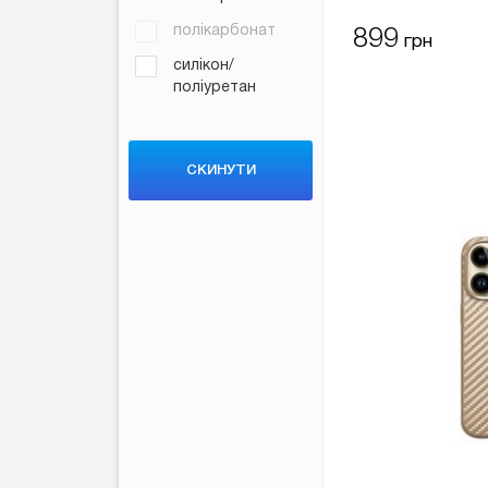
полікарбонат
899
грн
силікон/
поліуретан
CКИНУТИ
ФІЛЬТР