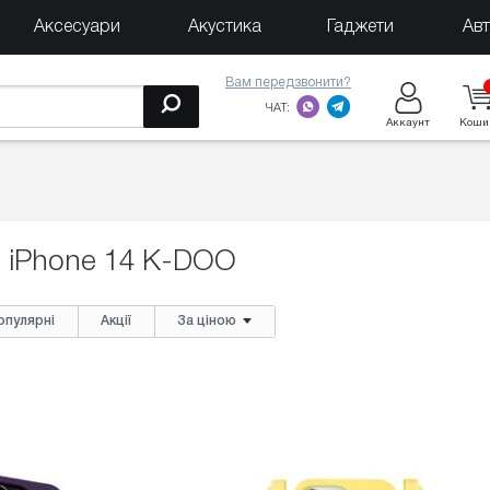
Аксесуари
Акустика
Гаджети
Ав
Вам передзвонити?
ЧАТ:
Аккаунт
Коши
 iPhone 14 K-DOO
опулярні
Акції
За ціною