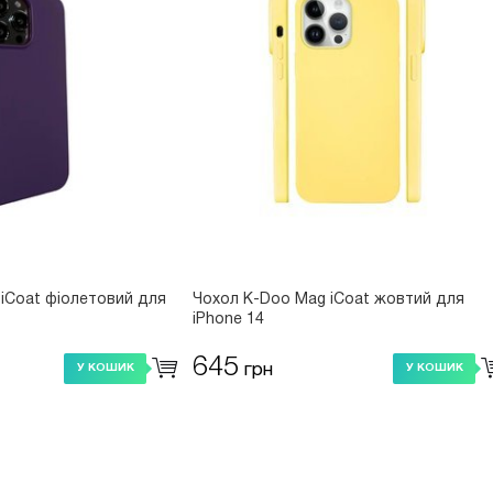
iCoat фіолетовий для
Чохол K-Doo Mag iCoat жовтий для
iPhone 14
645
грн
У КОШИК
У КОШИК