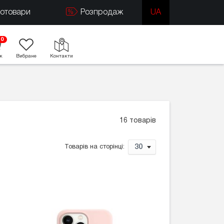
тотовари
Розпродаж
UA
0
к
Вибране
Контакти
16 товарів
30
Товарів на сторінці: