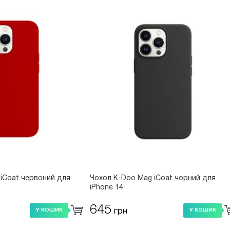
iCoat червоний для
Чохол K-Doo Mag iCoat чорний для
iPhone 14
645
грн
У КОШИК
У КОШИК