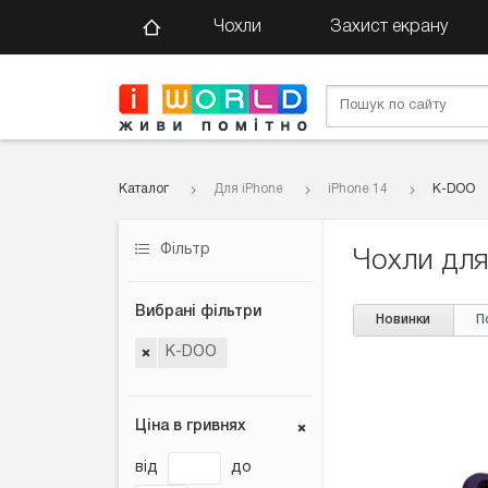
Чохли
Захист екрану
Каталог
Для iPhone
iPhone 14
K-DOO
Фільтр
Чохли для
Вибрані фільтри
Новинки
П
K-DOO
Ціна в гривнях
від
до