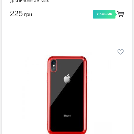
для iPhone XS Max
225
грн
У КОШИК