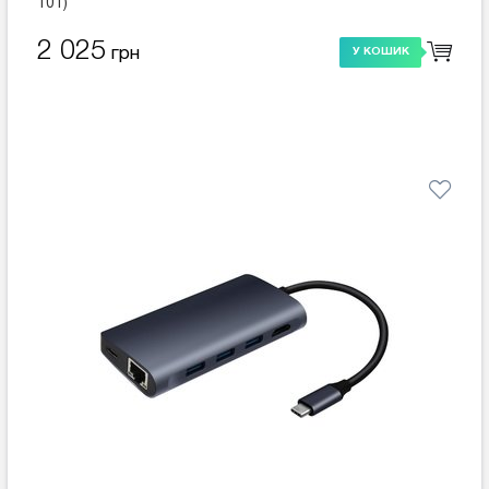
101)
2 025
грн
У КОШИК