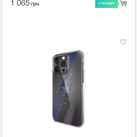
1 065
грн
У КОШИК