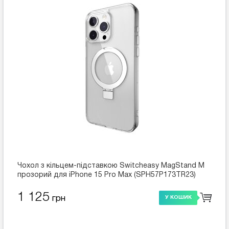
Чохол з кільцем-підставкою Switcheasy MagStand M
прозорий для iPhone 15 Pro Max (SPH57P173TR23)
1 125
грн
У КОШИК