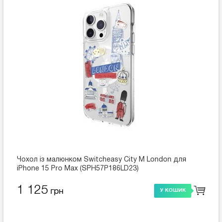
Чохол із малюнком Switcheasy City M London для
iPhone 15 Pro Max (SPH57P186LD23)
1 125
грн
У КОШИК