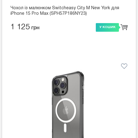
Чохол із малюнком Switcheasy City M New York для
iPhone 15 Pro Max (SPH57P186NY23)
1 125
грн
У КОШИК