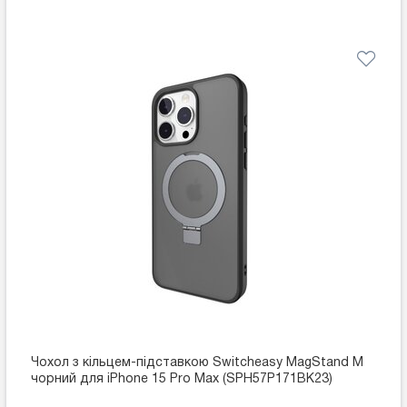
Чохол з кільцем-підставкою Switcheasy MagStand M
чорний для iPhone 15 Pro Max (SPH57P171BK23)