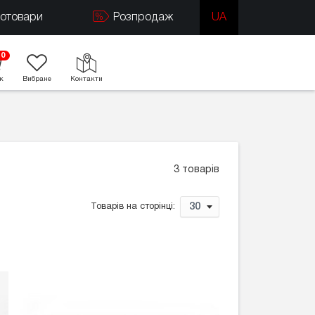
тотовари
Розпродаж
UA
0
к
Вибране
Контакти
3 товарів
30
Товарів на сторінці: