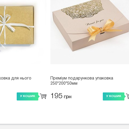
ковка для нього
Преміум подарункова упаковка
250*200*50мм
195
грн
У КОШИК
У КОШИК