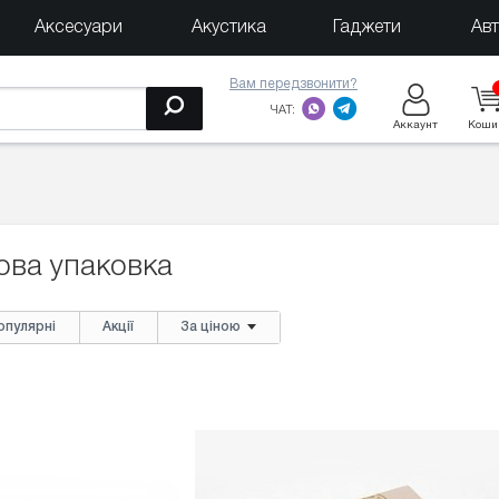
Аксесуари
Акустика
Гаджети
Ав
Вам передзвонити?
ЧАТ:
Аккаунт
Коши
ова упаковка
опулярні
Акції
За ціною