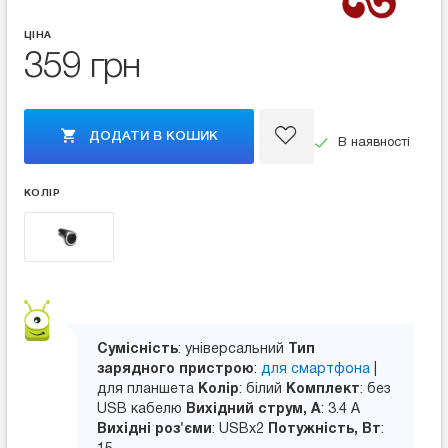
ЦІНА
359 грн
ДОДАТИ В КОШИК
В наявності
КОЛІР
Сумісність
: універсальний
Тип
зарядного пристрою
:
для смартфона
|
для планшета
Колір
: білий
Комплект
: без
USB кабелю
Вихідний струм, А
: 3.4 A
Вихідні роз'єми
: USBx2
Потужність, Вт
: