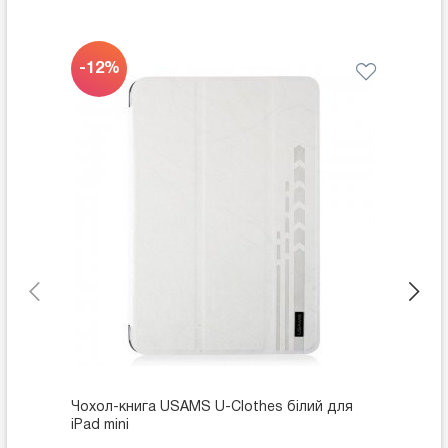
РАСПР
-12%
ДАЖ
Чохол-книга USAMS U-Clothes білий для
Спорти
iPad mini
iPad mi