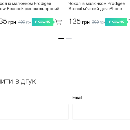
хол із малюнком Prodigee
Чохол із малюнком Prodigee
ow Peacock різнокольоровий
Stencil м'ятний для iPhone
я iPhone 8/7/SE 2020
8/7/SE 2020
35
135
499
399
грн
грн
У КОШИК
У КОШИК
грн
грн
ити відгук
Email