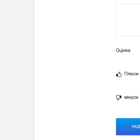
Оцінка
Плюси
мінуси