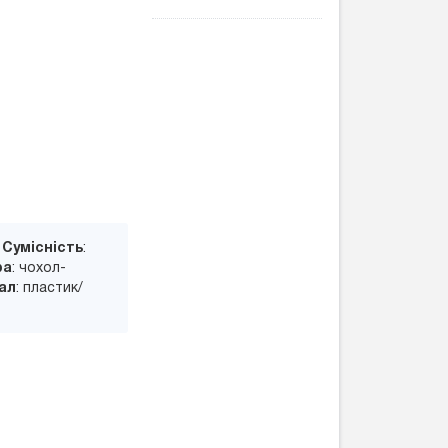
л
Сумісність
:
ра
: чохол-
ал
: пластик/