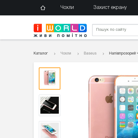
Чохли
Захист екрану
Каталог
Чохли
Baseus
Напівпрозорий 