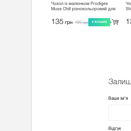
Чохол із малюнком Prodigee
Чо
Muse Chill різнокольоровий для
Sh
iPhone 8/7/SE 2020
дл
135
1
499
грн
У КОШИК
грн
Залиш
Ваше ім'я
Відгук