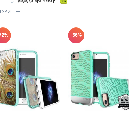
ДГУКИ
72%
-66%