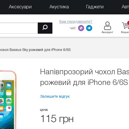
Аксесуари
Акустика
Гаджети
Ав
Вам передзвонити?
ЧАТ:
Аккаунт
Коши
чохол Baseus Sky рожевий для iPhone 6/6S
Напівпрозорий чохол Bas
рожевий для iPhone 6/6S
Залишити відгук
ЦІНА
115 грн