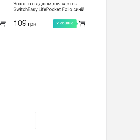
Чохол із відділом для карток
Пластиковий чохол W
SwitchEasy LifePocket Folio синій
Chrome чорний для i
для iPhone 6/6S
109
109
грн
грн
У КОШИК
У