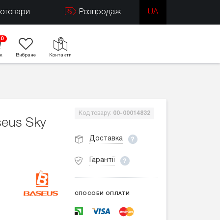
тотовари
Розпродаж
UA
0
к
Вибране
Контакти
Код товару:
00-00014832
eus Sky
Доставка
Гарантії
СПОСОБИ ОПЛАТИ