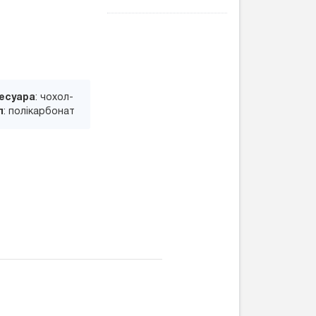
есуара
: чохол-
л
: полікарбонат