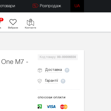
тотовари
Розпродаж
UA
0
к
Вибране
Контакти
Код товару:
00-00006556
 One M7 -
Доставка
Гарантії
СПОСОБИ ОПЛАТИ