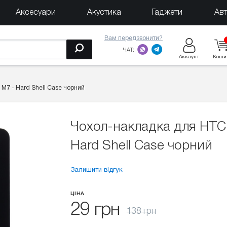
Аксесуари
Акустика
Гаджети
Ав
Вам передзвонити?
ЧАТ:
Аккаунт
Коши
M7 - Hard Shell Case чорний
Чохол-накладка для HTC
Hard Shell Case чорний
Залишити відгук
ЦІНА
29 грн
138 грн