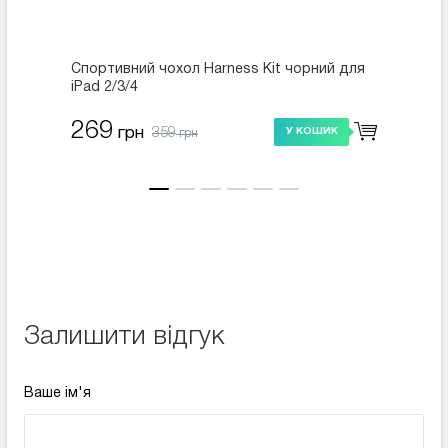
Спортивний чохол Harness Kit чорний для
Чохол-
iPad 2/3/4
iPad 2/
269
359
359
грн
У КОШИК
грн
Залишити відгук
Ваше ім'я