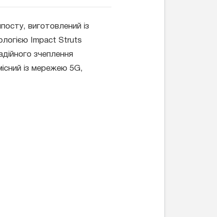
мпосту, виготовлений із
ологією Impact Struts
надійного зчеплення
місний із мережею 5G,