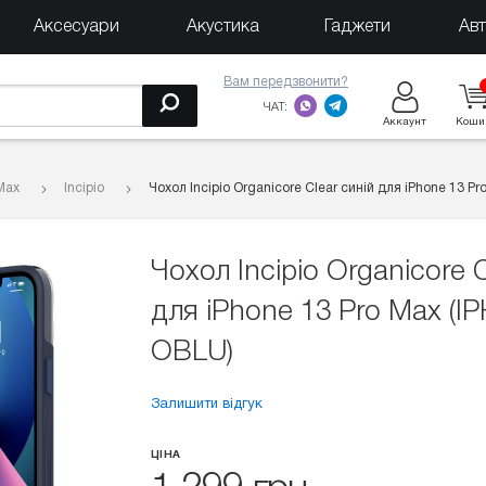
Аксесуари
Акустика
Гаджети
Ав
Вам передзвонити?
ЧАТ:
Аккаунт
Коши
Max
Incipio
Чохол Incipio Organicore Clear синій для iPhone 13 P
Чохол Incipio Organicore C
для iPhone 13 Pro Max (I
OBLU)
Залишити відгук
ЦІНА