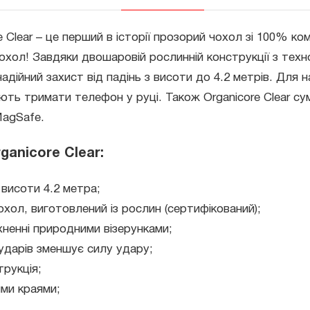
 Clear – це перший в історії прозорий чохол зі 100% ко
охол! Завдяки двошаровій рослинній конструкції з техн
надійний захист від падінь з висоти до 4.2 метрів. Для 
ть тримати телефон у руці. Також Organicore Clear су
agSafe.
ganicore Clear:
 висоти 4.2 метра;
ол, виготовлений із рослин (сертифікований);
хненні природними візерунками;
 ударів зменшує силу удару;
рукція;
ими краями;