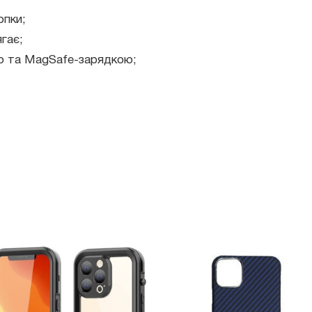
опки;
гає;
ю та MagSafe-зарядкою;