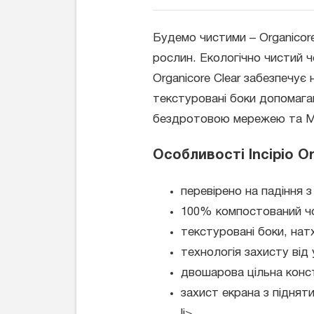
Будемо чистими – Organicore
рослин. Екологічно чистий ч
Organicore Clear забезпечує 
текстуровані боки допомагаю
бездротовою мережею та M
Особливості Incipio Or
перевірено на падіння з
100% компостований чох
текстуровані боки, нат
технологія захисту від
двошарова цільна конст
захист екрана з піднят
li>