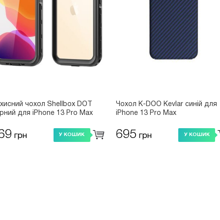
хисний чохол Shellbox DOT
Чохол K-DOO Kevlar синій для
рний для iPhone 13 Pro Max
iPhone 13 Pro Max
69
695
грн
грн
У КОШИК
У КОШИК