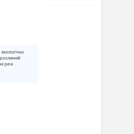
 екологічно
 рослинній
і речі.