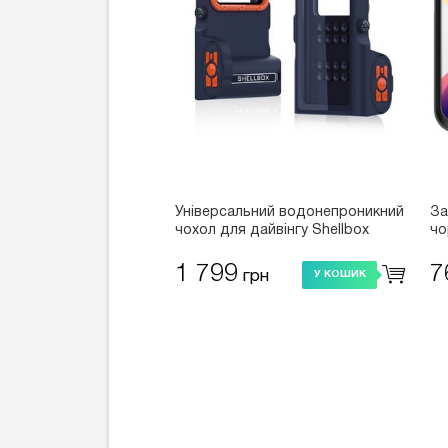
Універсальний водонепроникний
За
чохол для дайвінгу Shellbox
чо
QSK-3 (Bluetooth) синій
1 799
7
грн
У КОШИК