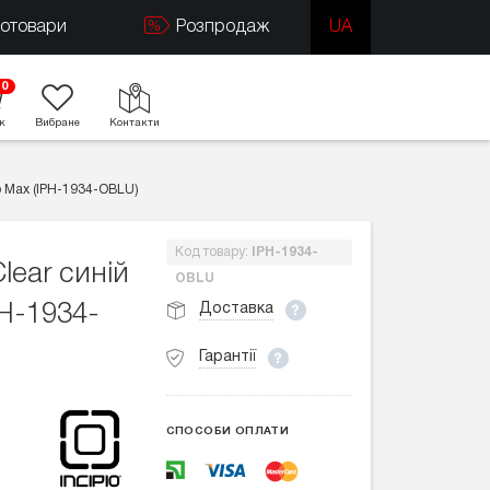
тотовари
Розпродаж
UA
0
к
Вибране
Контакти
ro Max (IPH-1934-OBLU)
Код товару:
IPH-1934-
lear синій
OBLU
Доставка
PH-1934-
Гарантії
СПОСОБИ ОПЛАТИ