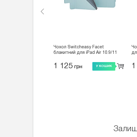
Чохол Switcheasy Facet
Чо
блакитний для iPad Air 10.9/11
дл
(2025～2020)/iPad Pro 11 (2022～
20
2018) (MPD219204SU23)
(M
1 125
1
грн
У КОШИК
Залиш