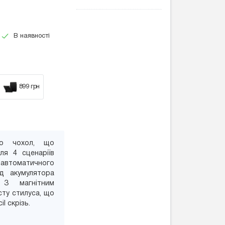
В наявності
899 грн
іо чохол, що
ля 4 сценаріїв
томатичного
яд акумулятора
 З магнітним
сту стилуса, що
l скрізь.