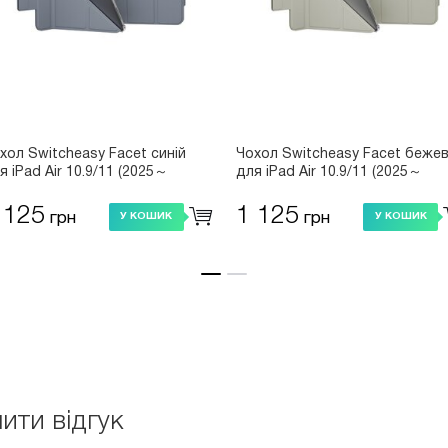
хол Switcheasy Facet синій
Чохол Switcheasy Facet беже
я iPad Air 10.9/11 (2025～
для iPad Air 10.9/11 (2025～
20)/iPad Pro 11 (2022～2018)
2020)/iPad Pro 11 (2022～2018)
PD219204AB23)
(MPD219204SI23)
 125
1 125
грн
грн
У КОШИК
У КОШИК
ити відгук