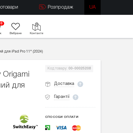
тотовари
Розпродаж
UA
0
к
Вибране
Контакти
 для iPad Pro 11" (2024)
Код товару:
00-00025208
 Origami
Доставка
ний для
Гарантії
СПОСОБИ ОПЛАТИ