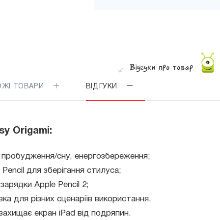
ОЖІ ТОВАРИ
ВІДГУКИ
y Origami:
 пробудження/сну, енергозбереження;
Pencil для зберігання стилуса;
арядки Apple Pencil 2;
вка для різних сценаріїв використання.
 захищає екран iPad від подряпин.