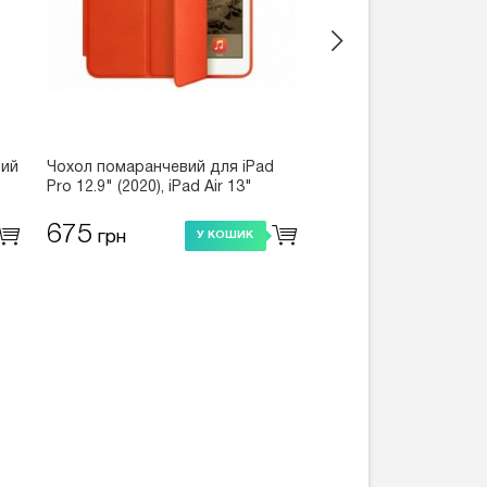
вий
Чохол помаранчевий для iPad
Чохол рожевий для iP
Pro 12.9" (2020), iPad Air 13"
(2018)
(2024)
675
675
грн
грн
У КОШИК
У