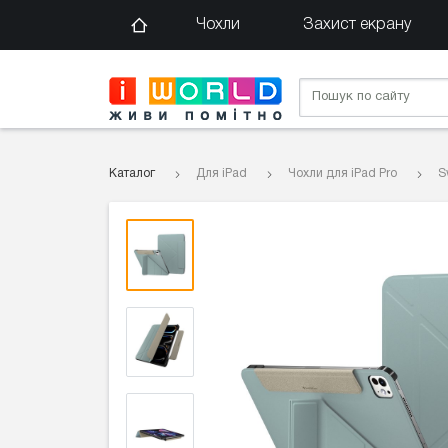
Чохли
Захист екрану
Каталог
Для iPad
Чохли для iPad Pro
S