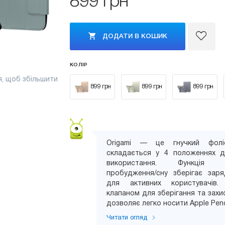
899 грн
ДОДАТИ В КОШИК
КОЛІР
я, щоб збільшити
899 грн
899 грн
899 грн
Origami — це гнучкий фол
складається у 4 положеннях д
використання. Функція ав
пробудження/сну зберігає зар
для активних користувачів.
клапаном для зберігання та захи
дозволяє легко носити Apple Penci
Читати огляд