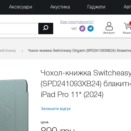
Аксесуари
Акустика
Гаджети
Ав
Вам передзвонити?
ЧАТ:
Аккаунт
Коши
witcheasy
Чохол-книжка Switcheasy Origami (SPD241093XB24) блакитний
Чохол-книжка Switcheasy
(SPD241093XB24) блакит
iPad Pro 11" (2024)
Залишити відгук
ЦІНА