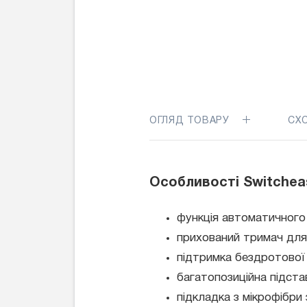
ОГЛЯД ТОВАРУ
СХ
Особливості Switcheas
функція автоматичного
прихований тримач для 
підтримка бездротової з
багатопозиційна підста
підкладка з мікрофібри