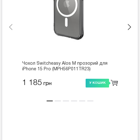
Чохол Switcheasy Alos M прозорий для
Чохол 
iPhone 15 Pro (MPH56P011TR23)
Strap 
(MPH5
1 185
1 4
грн
У КОШИК