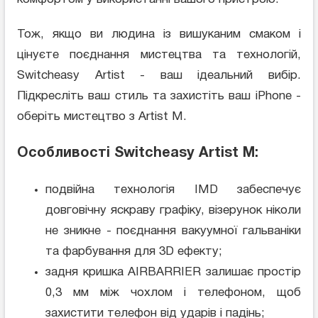
Тож, якщо ви людина із вишуканим смаком і
цінуєте поєднання мистецтва та технологій,
Switcheasy Artist - ваш ідеальний вибір.
Підкресліть ваш стиль та захистіть ваш iPhone -
оберіть мистецтво з Artist M.
Особливості Switcheasy Artist M:
подвійна технологія IMD забеспечує
довговічну яскраву графіку, візерунок ніколи
не зникне - поєднання вакуумної гальваніки
та фарбування для 3D ефекту;
задня кришка AIRBARRIER залишає простір
0,3 мм між чохлом і телефоном, щоб
захистити телефон від ударів і падінь;