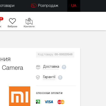
тотовари
Розпродаж
UA
0
к
Вибране
Контакти
Код товару:
00-00023546
ения
Доставка
t Camera
Гарантії
СПОСОБИ ОПЛАТИ