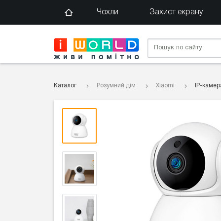
Чохли
Захист екрану
Каталог
Розумний дім
Xiaomi
IP-камер