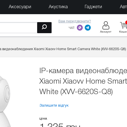
Аксесуари
Акустика
Гаджети
Ав
Вам передзвонити?
ЧАТ:
Аккаунт
Коши
а видеонаблюдения Xiaomi Xiaovv Home Smart Camera White (XVV-6620S-Q8)
IP-камера видеонаблюд
Xiaomi Xiaovv Home Smar
White (XVV-6620S-Q8)
Залишити відгук
ЦІНА