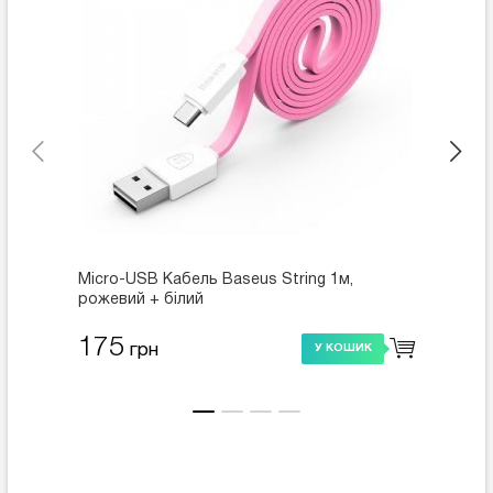
Micro-USB Кабель Baseus String 1м,
Кабель
рожевий + білий
175
225
грн
У КОШИК