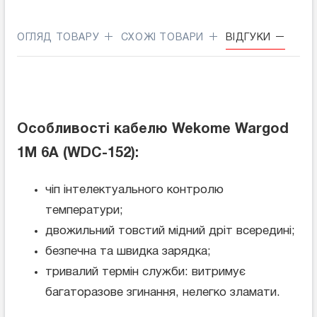
ОГЛЯД ТОВАРУ
СХОЖІ ТОВАРИ
ВІДГУКИ
Особливості кабелю Wekome Wargod
1M 6A (WDC-152):
чіп інтелектуального контролю
температури;
двожильний товстий мідний дріт всередині;
безпечна та швидка зарядка;
тривалий термін служби: витримує
багаторазове згинання, нелегко зламати.