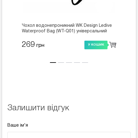
Чохол водонепроникний WK Design Ledive
Чохол 
Waterproof Bag (WT-Q01) універсальний
Waterp
білий
помар
269
269
грн
У КОШИК
Залишити відгук
Ваше ім'я