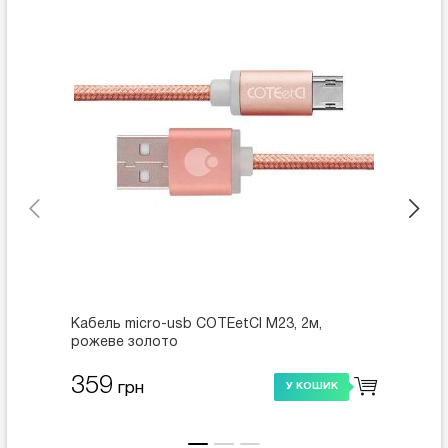
Кабель micro-usb COTEetCI M23, 2м,
Перехі
рожеве золото
Type-C
359
235
грн
У КОШИК