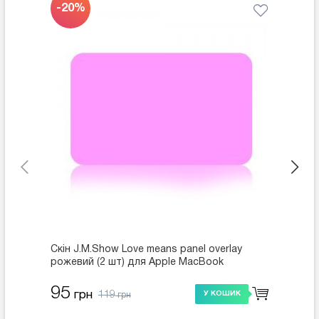
-20%
-20
Скін J.M.Show Love means panel overlay
Скін J
рожевий (2 шт) для Apple MacBook
MacBo
95
95
119
грн
г
У КОШИК
грн