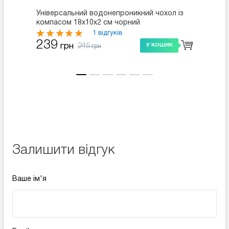
Універсальний водонепроникний чохол із
Спорти
компасом 18х10х2 см чорний
Armban
1 відгуків
239
239
245
грн
У КОШИК
грн
Залишити відгук
Ваше ім'я