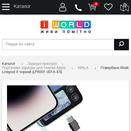
0
Каталог
Каталог
Зарядні пристрої
Портативні зарядки для техніки Apple
IWALK
Повербанк iWalk
Linkpod X чорний (LPX001-001A-ES)