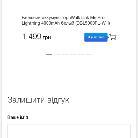
Внешний аккумулятор iWalk Link Me Pro
Внешни
Lightning 4800mAh белый (DBL5000PL-WH)
Lightn
1 499
1 4
грн
В ДОРОЗІ
Залишити відгук
Ваше ім'я