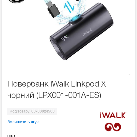
Повербанк iWalk Linkpod X
чорний (LPX001-001A-ES)
Код товару:
00-00024560
Залишити відгук
ЦІНА