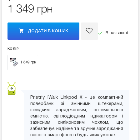
1 349 грн
ДОДАТИ В КОШИК
В наявності
КОЛІР
1 349 грн
Pristriy iWalk Linkpod X - це компактний
повербанк зі змінними штекерами,
швидким заряджанням, оптимальною
ємністю, світлодіодним індикатором і
захисним силіконовим чохлом, що
забезпечує надійне та зручне заряджання
вашого смартфона в будь-яких умовах.