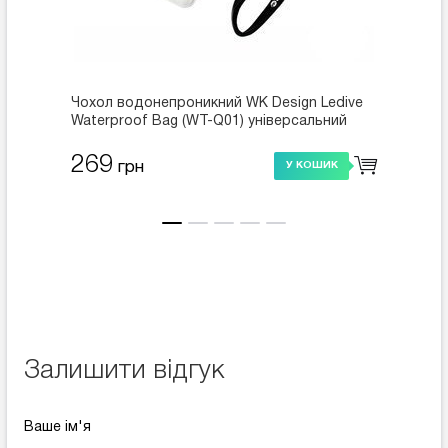
Чохол водонепроникний WK Design Ledive
Чохол 
Waterproof Bag (WT-Q01) універсальний
Waterp
білий
помар
269
269
грн
У КОШИК
Залишити відгук
Ваше ім'я