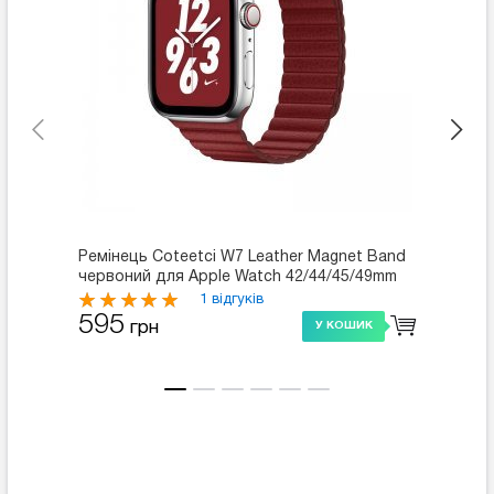
Ремінець Coteetci W7 Leather Magnet Band
Реміне
червоний для Apple Watch 42/44/45/49mm
зелени
1 відгуків
595
595
грн
У КОШИК