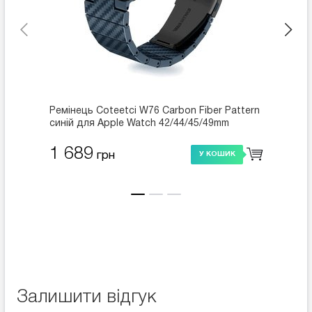
Ремінець Coteetci W76 Carbon Fiber Pattern
Реміне
синій для Apple Watch 42/44/45/49mm
зелени
(22008-BL)
(22008
1 689
1 6
грн
У КОШИК
Залишити відгук