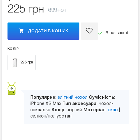
225 грн
699 грн
ДОДАТИ В КОШИК
В наявності
КОЛІР
225 грн
Популярне
:
елітний чохол
Сумісність
:
iPhone XS Max
Тип аксесуара
: чохол-
накладка
Колір
: чорний
Матеріал
:
скло
|
силікон/поліуретан