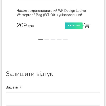
Чохол водонепроникний WK Design Ledive
Чохол 
Waterproof Bag (WT-Q01) універсальний
Waterp
помаранчевий
білий
269
269
грн
У КОШИК
Залишити відгук
Ваше ім'я