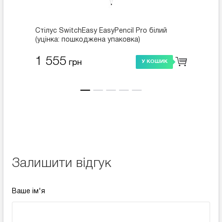
Стілус SwitchEasy EasyPencil Pro білий
Стілус
(уцінка: пошкоджена упаковка)
(GS-81
1 555
1 5
грн
У КОШИК
Залишити відгук
Ваше ім'я