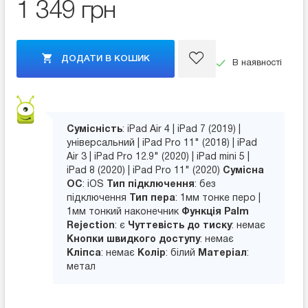
1 349 грн
ДОДАТИ В КОШИК
В наявності
Сумісність
: iPad Air 4 | iPad 7 (2019) |
універсальний | iPad Pro 11" (2018) | iPad
Air 3 | iPad Pro 12.9" (2020) | iPad mini 5 |
iPad 8 (2020) | iPad Pro 11" (2020)
Сумісна
ОС
: iOS
Тип підключення
: без
підключення
Тип пера
: 1мм тонке перо |
1мм тонкий наконечник
Функція Palm
Rejection
: є
Чуттевість до тиску
: немає
Кнопки швидкого доступу
: немає
Кліпса
: немає
Колір
: білий
Матеріал
:
метал