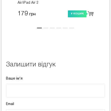
Air/iPad Air 2
глянце
179
225
грн
У КОШИК
Залишити відгук
Ваше ім'я
Email