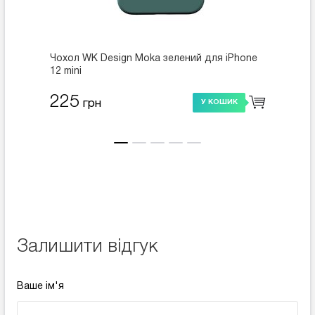
Чохол WK Design Moka зелений для iPhone
Чохол 
12 mini
225
225
грн
У КОШИК
Залишити відгук
Ваше ім'я