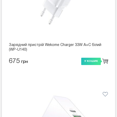
Зарядний пристрій Wekome Charger 33W A+C білий
(WP-U140)
675
грн
У КОШИК