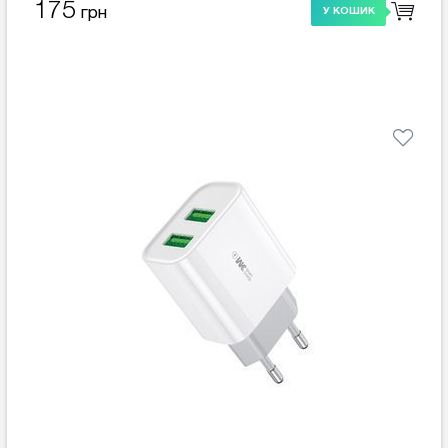
175
грн
У КОШИК