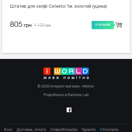
Штатив для селфі Coteetci 1м, золотий (уцінка)
805
1 125
грн
У КОШИК
грн
© 2026 Інтернет-магазин «iWorld»
Розроблено в Rainbow Lab
Блог
Доставка, оплата
Співробітництво
Гарантія
Контакти