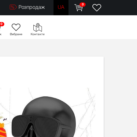
0
Розпродаж
UA
0
к
Вибране
Контакти