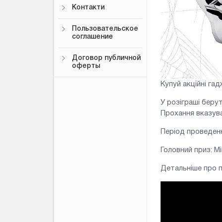
Контакти
Пользовательское
соглашение
Договор публичной
оферты
Купуй акційні гад
У розіграші беру
Прохання вказува
Період проведення
Головний приз: М
Детальніше про 