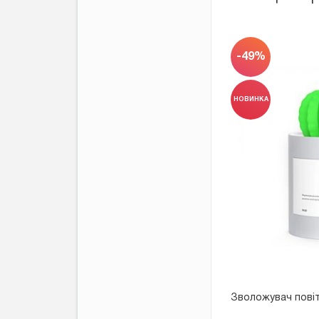
-49%
НОВИНКА
Зволожувач повіт