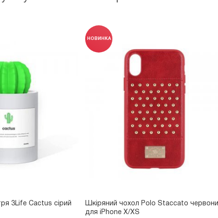
НОВИНКА
ря 3Life Cactus сірий
Шкіряний чохол Polo Staccato червон
для iPhone X/XS