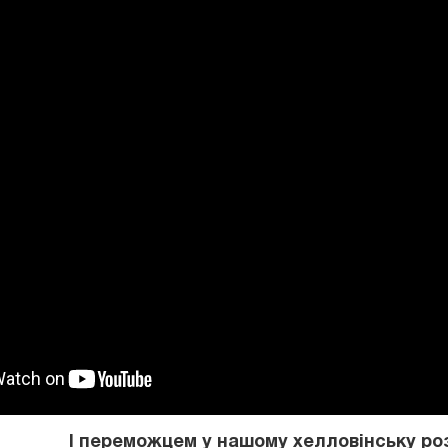
І переможцем у нашому хелловінську роз