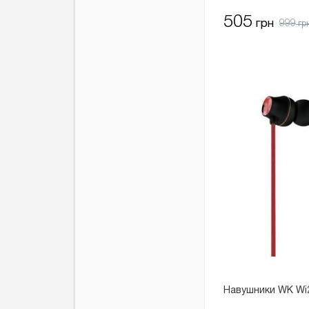
505
999
грн
гр
Навушники WK Wi