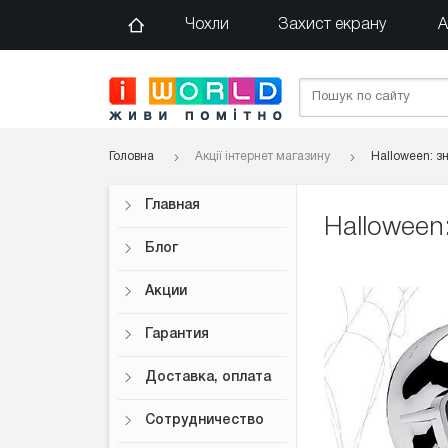
Чохли
Захист екрану
А
Головна
Акції інтернет магазину
Halloween: з
Главная
Halloween
Блог
Акции
Гарантия
Доставка, оплата
Сотрудничество