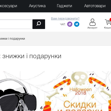
ксесуари
Акустика
Гаджети
Автотовари
Вам передзвонити?
ЧАТ:
Аккаунт
Коши
нижки і подарунки
: знижки і подарунки