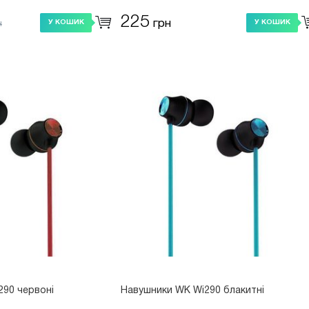
225
грн
У КОШИК
У КОШИК
н
290 червоні
Навушники WK Wi290 блакитні