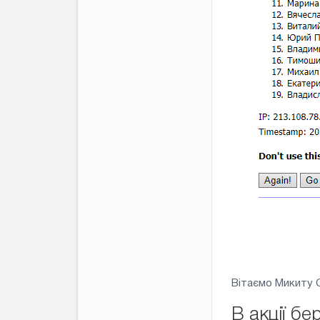
Вітаємо Микиту 
В акції бе