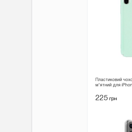
Пластиковий чохо
м'ятний для iPho
225
грн