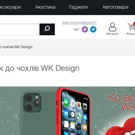
ксесуари
Акустика
Гаджети
Автотовари
Вам передзвонити?
ЧАТ:
Аккаунт
Коши
 чохлів WK Design
 до чохлів WK Design