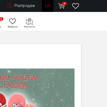
0
Розпродаж
UA
0
к
Вибране
Контакти