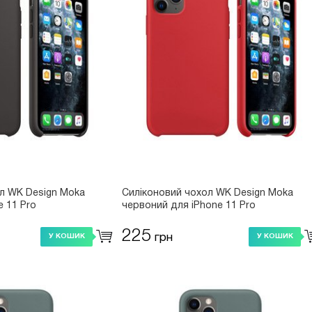
л WK Design Moka
Силіконовий чохол WK Design Moka
e 11 Pro
червоний для iPhone 11 Pro
225
грн
У КОШИК
У КОШИК