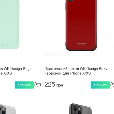
л WK Design Sugar
Пластиковий чохол WK Design Roxy
ne X/XS
червоний для iPhone X/XS
225
грн
У КОШИК
У КОШИК