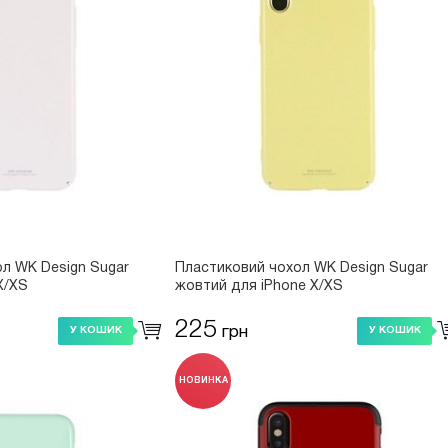
л WK Design Sugar
Пластиковий чохол WK Design Sugar
X/XS
жовтий для iPhone X/XS
225
грн
У КОШИК
У КОШИК
НОВИНКА