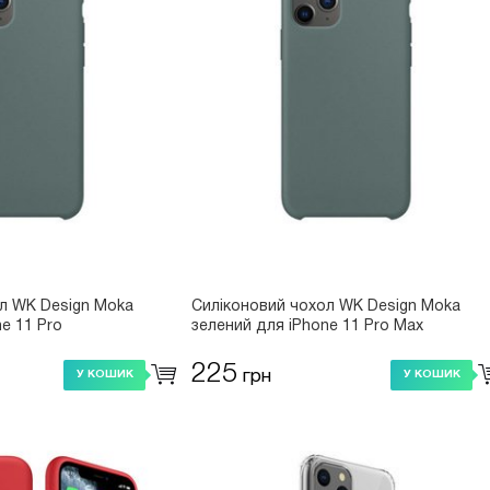
л WK Design Moka
Силіконовий чохол WK Design Moka
e 11 Pro
зелений для iPhone 11 Pro Max
225
грн
У КОШИК
У КОШИК