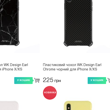
л WK Design Earl
Пластиковий чохол WK Design Earl
я iPhone X/XS
Chrome чорний для iPhone X/XS
225
грн
У КОШИК
У КОШИК
НОВИНКА