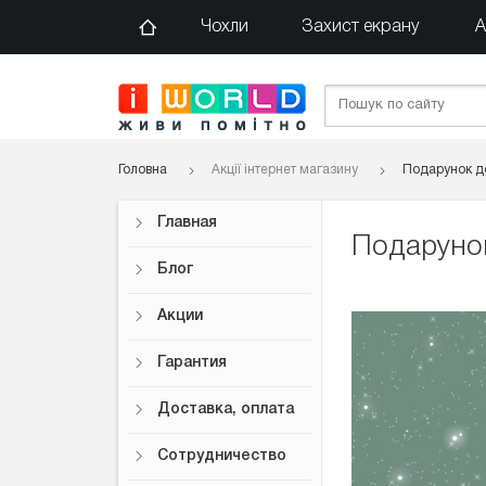
Чохли
Захист екрану
А
Головна
Акції інтернет магазину
Подарунок до
Главная
Подарунок
Блог
Акции
Гарантия
Доставка, оплата
Сотрудничество