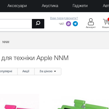
Аксесуари
Акустика
Гаджети
Ав
Вам передзвонити?
ЧАТ:
Аккаунт
Коши
NNM
 для техніки Apple NNM
опулярні
Акції
За ціною