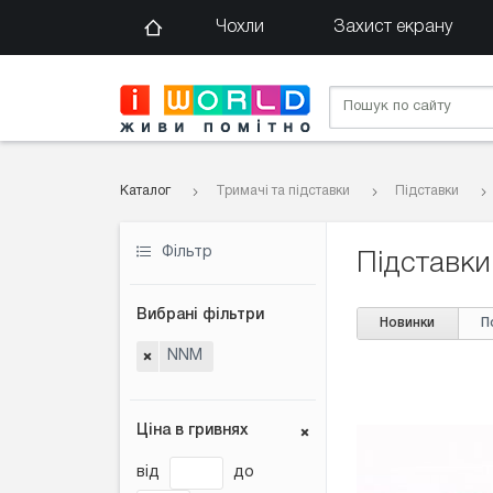
Чохли
Захист екрану
Каталог
Тримачі та підставки
Підставки
Фільтр
Підставки
Вибрані фільтри
Новинки
П
NNM
Ціна в гривнях
від
до