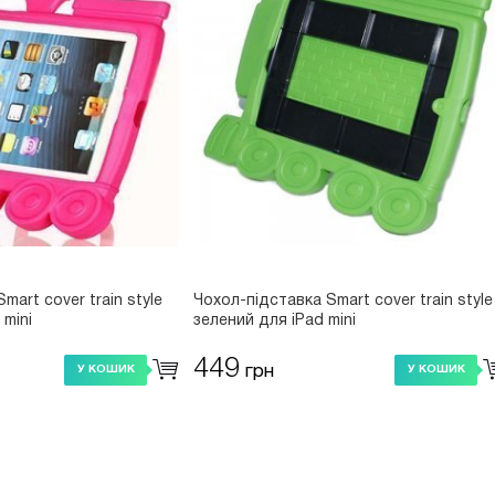
mart cover train style
Чохол-підставка Smart cover train style
mini
зелений для iPad mini
449
грн
У КОШИК
У КОШИК