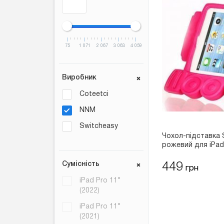
75
1 071
2 067
3 063
4 059
Виробник
Coteetci
NNM
Switcheasy
Чохол-підставка S
рожевий для iPad 
Сумісність
449
грн
iPad Pro 11"
(2022)
iPad Pro 11"
(2021)