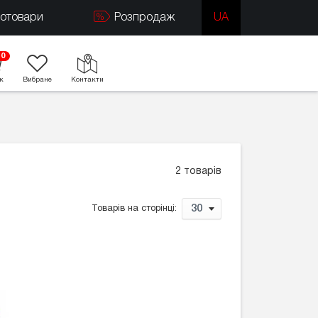
тотовари
Розпродаж
UA
0
к
Вибране
Контакти
2 товарів
30
Товарів на сторінці: