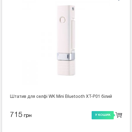
Штатив для селфі WK Mini Bluetooth XT-P01 білий
715
грн
У КОШИК