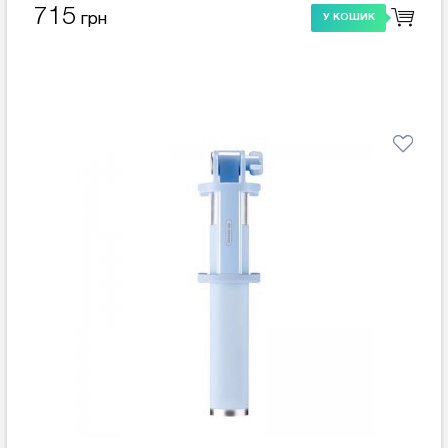
715
грн
У КОШИК