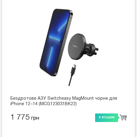
Бездротове АЗУ Switcheasy MagMount чорне для
iPhone 12~14 (MCG123031BK22)
1 775
грн
У КОШИК