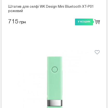
Штатив для селфі WK Design Mini Bluetooth XT-P01
рожевий
715
грн
У КОШИК