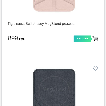
Підставка Switcheasy MagStand рожева
899
грн
У КОШИК