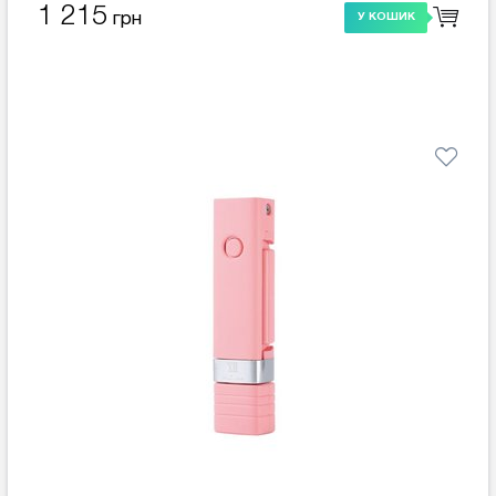
1 215
грн
У КОШИК