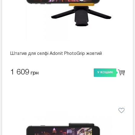
Штатив для селфі Adonit PhotoGrip жовтий
1 609
грн
У КОШИК