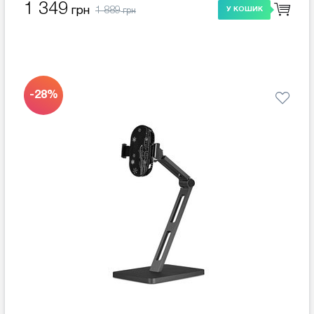
1 349
1 889
грн
У КОШИК
грн
-28%