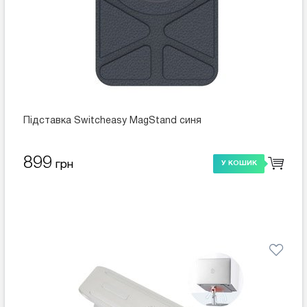
Підставка Switcheasy MagStand синя
899
грн
У КОШИК