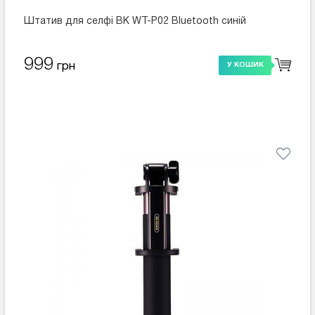
Штатив для селфі ВК WT-P02 Bluetooth синій
999
грн
У КОШИК