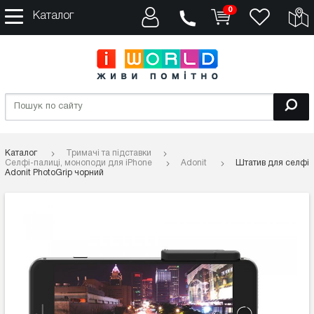
0
Каталог
Каталог
Тримачі та підставки
Селфі-палиці, моноподи для iPhone
Adonit
Штатив для селфі
Adonit PhotoGrip чорний