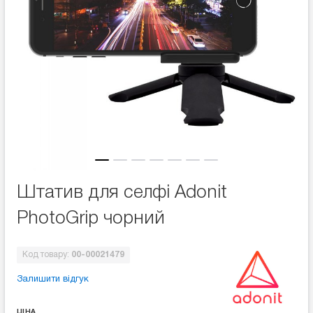
Штатив для селфі Adonit
PhotoGrip чорний
Код товару:
00-00021479
Залишити відгук
ЦІНА