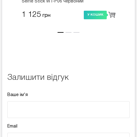
Selfie Stick WT-P06 червоний
чорни
1 125
999
грн
У КОШИК
Залишити відгук
Ваше ім'я
Email