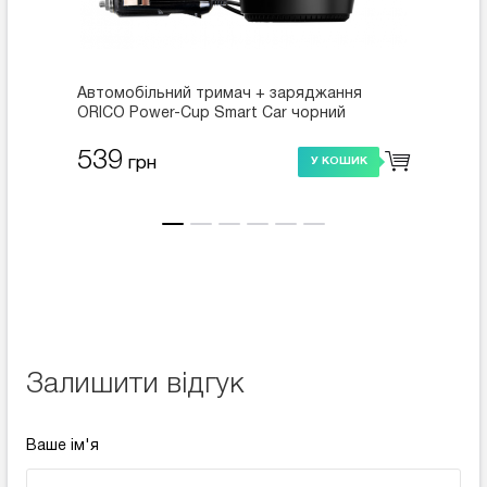
Автомобільний тримач + заряджання
Бездр
ORICO Power-Cup Smart Car чорний
автом
Adonit
539
659
грн
У КОШИК
Залишити відгук
Ваше ім'я