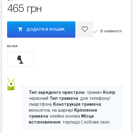
465 грн
ДОДАТИ В КОШИК
В наявності
КОЛІР
Тип зарядного пристрою
: тримач
Колір
:
червоний
Тип тримача
: для телефону/
смартфону
Конструкція тримача
:
монолітна, на шарнірі
Кріплення
тримача
: клейка основа
Місце
встановлення
: торпедо | лобове скло