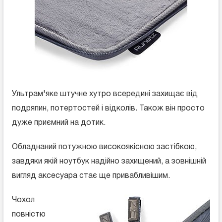
Ультрам'яке штучне хутро всередині захищає від
подряпин, потертостей і відколів. Також він просто
дуже приємний на дотик.
Обладнаний потужною високоякісною застібкою,
завдяки якій ноутбук надійно захищений, а зовнішній
вигляд аксесуара стає ще привабливішим.
Чохол
повністю