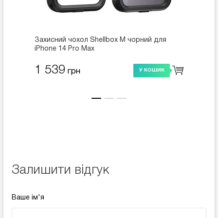
Захисний чохол Shellbox M чорний для
Чохол 
iPhone 14 Pro Max
Classi
(MPH6
1 539
1 4
грн
У КОШИК
Залишити відгук
Ваше ім'я