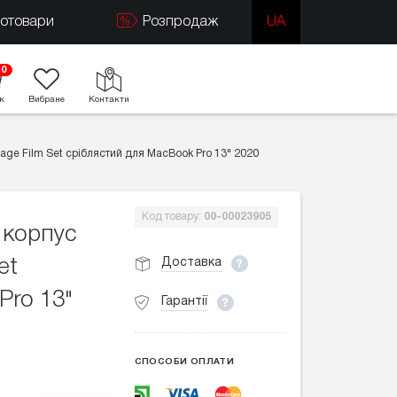
тотовари
Розпродаж
UA
0
к
Вибране
Контакти
age Film Set сріблястий для MacBook Pro 13" 2020
Код товару:
00-00023905
 корпус
Доставка
et
Pro 13"
Гарантії
СПОСОБИ ОПЛАТИ