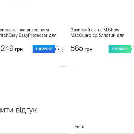
хисна плівка антишпигун
Захисний скін J.M.Show
itchEasy EasyProtector для
МасGuard сріблястий для
cBook Air 13" (2025-2022
MacBook Pro 15" Retina
/M3/M2) (SMB136056TR22)
 249
565
грн
грн
В ДОРОЗІ
У КОШИК
ити відгук
Email