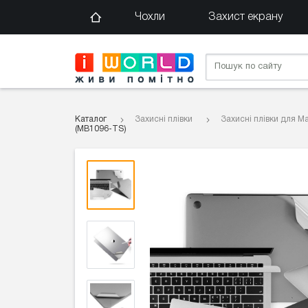
Чохли
Захист екрану
Каталог
Захисні плівки
Захисні плівки для M
(MB1096-TS)