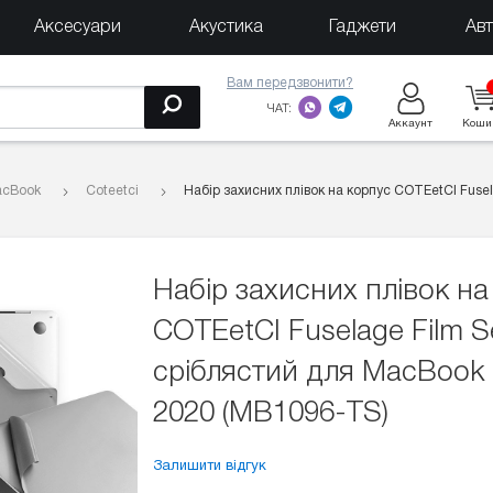
Аксесуари
Акустика
Гаджети
Ав
Вам передзвонити?
ЧАТ:
Аккаунт
Коши
acBook
Coteetci
Набір захисних плівок на корпус COTEetCI Fusel
Набір захисних плівок на
COTEetCI Fuselage Film S
сріблястий для MacBook 
2020 (MB1096-TS)
Залишити відгук