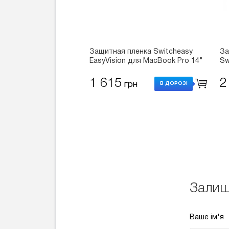
Защитная пленка Switcheasy
За
EasyVision для MacBook Pro 14"
Sw
(2021) (GS-105-232-288-65)
Ma
M4
1 615
2
грн
В ДОРОЗІ
Залиш
Ваше ім'я