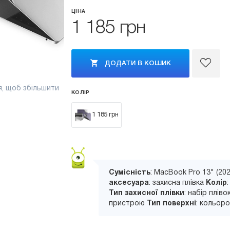
ЦІНА
1 185 грн
ДОДАТИ В КОШИК
я, щоб збільшити
КОЛІР
1 185 грн
Сумісність
: MacBook Pro 13" (20
аксесуара
: захисна плівка
Колір
Тип захисної плівки
: набір плів
пристрою
Тип поверхні
: кольор