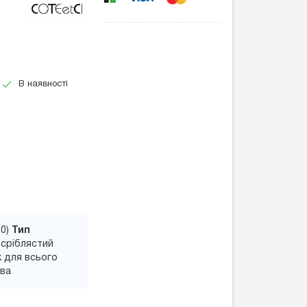
В наявності
20)
Тип
: сріблястий
ок для всього
ова