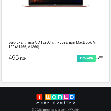
Захисна плівка COTEetCI глянсова для MacBook Air
13" (A1466, A1369)
495
грн
У КОШИК
© 2026 Інтернет-магазин «iWorld»