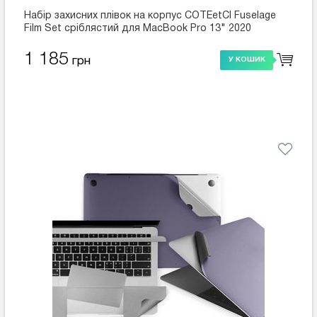
Набір захисних плівок на корпус COTEetCI Fuselage
Film Set сріблястий для MacBook Pro 13" 2020
(MB1096-TS)
1 185
грн
У КОШИК