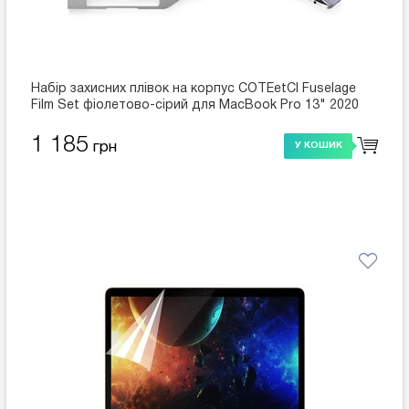
Набір захисних плівок на корпус COTEetCI Fuselage
Film Set фіолетово-сірий для MacBook Pro 13" 2020
(MB1096-GY)
1 185
грн
У КОШИК