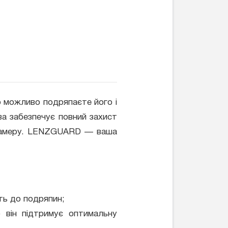
що можливо подряпаєте його і
ва забезпечує повний захист
ти камеру. LENZGUARD — ваша
ть до подряпин;
 він підтримує оптимальну