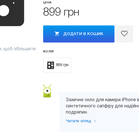
ЦІНА
899 грн
ДОДАТИ В КОШИК
я, щоб збільшити
КОЛІР
899 грн
Захичне скло для камери iPhone 
синтетичного сапфіру для надійно
подряпин.
Читати огляд