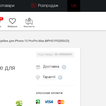
тотовари
Розпродаж
UA
0
к
Вибране
Контакти
срібне для iPhone 15 Pro/Pro Max (MPH51P029SV23)
Код товару:
00-00024441
Доставка
е для
Гарантії
СПОСОБИ ОПЛАТИ