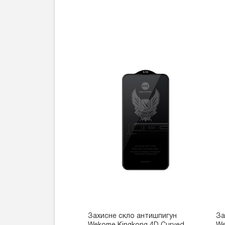
Захисне скло антишпигун
За