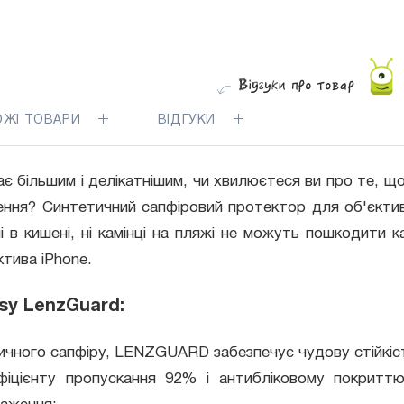
ОЖІ ТОВАРИ
ВІДГУКИ
ає більшим і делікатнішим, чи хвилюєтеся ви про те, 
ення? Синтетичний сапфіровий протектор для об'єкти
гроші в кишені, ні камінці на пляжі не можуть пошкоди
ктива iPhone.
sy LenzGuard:
тичного сапфіру, LENZGUARD забезпечує чудову стійкіс
фіцієнту пропускання 92% і антибліковому покриттю