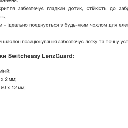
раження;
криття забезпечує гладкий дотик, стійкість до заб
ть;
м - ідеально поєднується з будь-яким чохлом для елег
 шаблон позиціонування забезпечує легку та точну уст
ки Switcheasy LenzGuard:
іній;
 x 2 мм;
 90 x 12 мм;