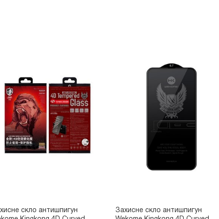
хисне скло антишпигун
Захисне скло антишпигун