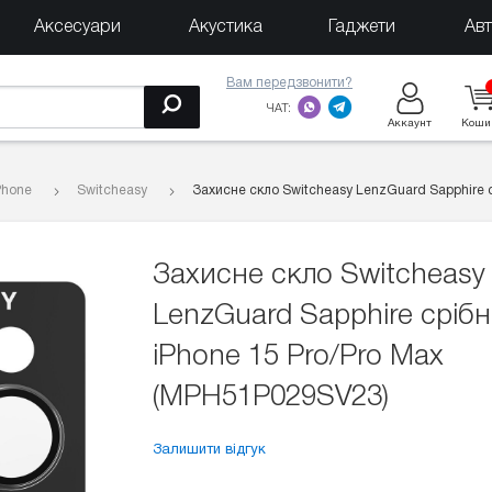
Аксесуари
Акустика
Гаджети
Ав
Вам передзвонити?
ЧАТ:
Аккаунт
Коши
Phone
Switcheasy
Захисне скло Switcheasy LenzGuard Sapphire 
Захисне скло Switcheasy
LenzGuard Sapphire срібн
iPhone 15 Pro/Pro Max
(MPH51P029SV23)
Залишити відгук